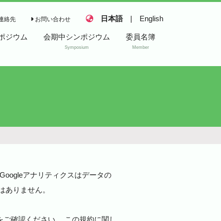
日本語
|
English
連絡先
お問い合わせ
ポジウム
会期中シンポジウム
委員名簿
Symposium
Member
過去の会期中シンポジ
ウム
ジウムア
アワード（大会会期中
シンポジウム）
Googleアナリティクスはデータの
ではありません。
をご確認ください。 この規約に関し