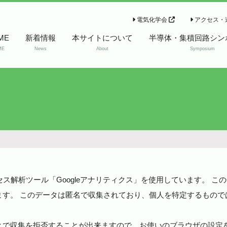
電気化学会
アクセス・
ME
新着情報
本サイトについて
半導体・集積回路シン
ME
News
About
Symposium
過去のシンポジウム
半導体・集積回路シンポ
ワード
セス解析ツール「Googleアナリティクス」を使用しています。 この
ています。 このデータは匿名で収集されており、個人を特定するもの
ることで収集を拒否することが出来ますので、お使いのブラウザの設定