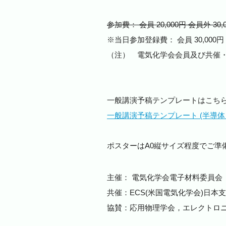
参加費： 会員 20,000円 会員外 30,0
※当日参加登録費： 会員 30,000
（注） 電気化学会会員及び共催
一般講演予稿テンプレートはこち
一般講演予稿テンプレート (半導体・集積
ポスターはA0縦サイズ程度でご準
主催： 電気化学会電子材料委員会 （URL: ht
共催：ECS(米国電気化学会)日本
協賛：応用物理学会，エレクトロ