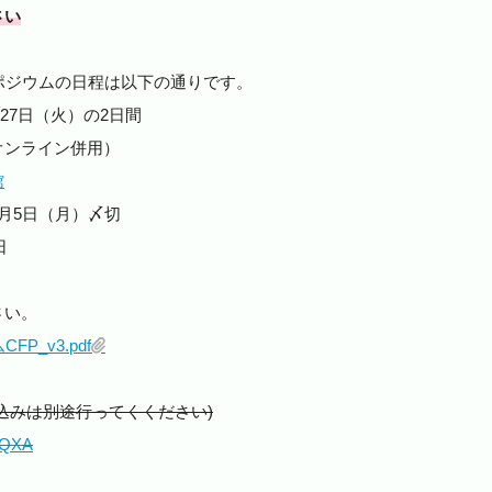
さい
ポジウムの日程は以下の通りです。
27
日（火）の
2
日間
オンライン併用）
館
月5日（月）〆切
日
さい。
P_v3.pdf
込みは別途行ってくください)
ZQXA