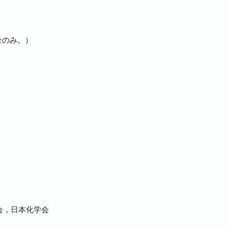
現金のみ。）
。
会，日本化学会