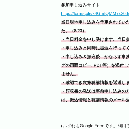
参加
申し込みサイト
https://forms.gle/k4GmfQMM7x26d
当日現地申し込みを予定されてい
た。（8/23）
・当日料金を申し受けます。当日参加登録費
・申し込みと同時に振込を行って
・申し込み＆振込後、かならず事
グの画面コピー, PDF等）を添
ません。
・確認でき次第聴講情報を返送し
・領収書の発送は事前申し込みの
は、振込情報と聴講情報のメール
(いずれもGoogle Formです。利用