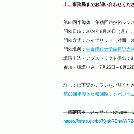
上、事務局までお問い合わせくだ
第88回半導体・集積回路技術シン
開催日時：
2024
年
8
月26日（月），
開催方式：ハイブリッド（対面、
開催場所：
東京理科大学森戸記念
講演申込・アブストラクト提出：8
参加・聴講申込：7月25日～8月22
詳しくは下記のチラシをご覧くだ
第88回半導体集積回路シンポジウムCF
一般
講演
申し込みサイト(参加申し
https://forms.gle/bb79jnkREnwWR